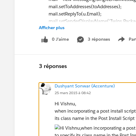
mail.setToAddresses(toAddresses);
mail.setReplyTo(u.Email);
mail.setSenderDisplayName('Twins Package 
Afficher plus
mail.setSubject('New user install successfu
mail.setPlainTextBody('Username : '+
u.n
0 J’aime
3 réponses
Par
Show 
Messaging.sendEmail(new Messaging.Email[
}
}
3 réponses
Dushyant Sonwar (Accenture)
25 mars 2015 à 08:42
Hi Vishnu,
when incorporating a post install scrip
its class name in the Post Install Scrip