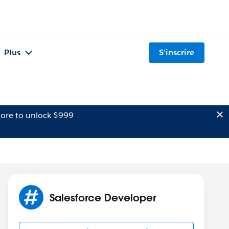
Plus
S'inscrire
ore to unlock $999
Salesforce Developer