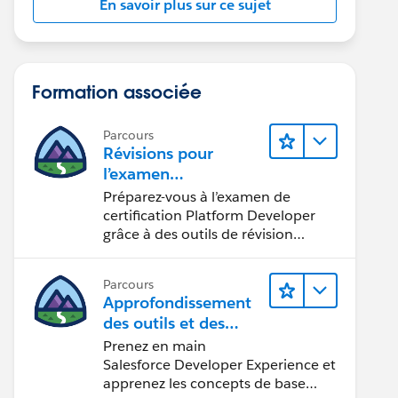
En savoir plus sur ce sujet
Formation associée
Parcours
Révisions pour
l’examen
Platform Developer
Préparez-vous à l’examen de
certification Platform Developer
grâce à des outils de révision
interactifs.
Parcours
Approfondissement
des outils et des
concepts de
Prenez en main
développement
Salesforce Developer Experience et
Salesforce
apprenez les concepts de base