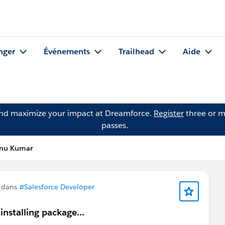
nger
Événements
Trailhead
Aide
and maximize your impact at Dreamforce.
Register
three or m
passes.
hnu Kumar
n dans
#Salesforce Developer
 installing package...