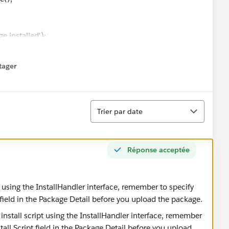
installed');
l');
ame
+ '\n' +'Email : ' + u.email);
tager
menu
] { mail });
Tri
Trier par date
Réponse acceptée
t using the InstallHandler interface, remember to specify
t field in the Package Detail before you upload the package.