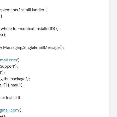
implements InstallHandler {
t) {
here Id =:context.installerID()];
>();
Messaging.SingleEmailMessage();
mail.com
');
upport');
');
 the package.');
] { mail });
 install it
gmail.com
');
();