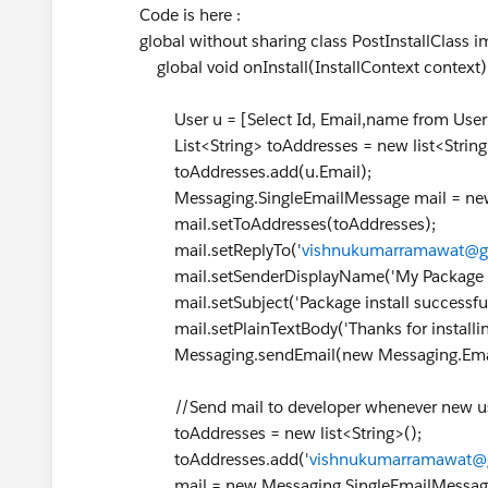
Code is here :
global without sharing class PostInstallClass 
global void onInstall(InstallContext contex
User u = [Select Id, Email,name from User w
List<String> toAddresses = new list<String
toAddresses.add(u.Email);
Messaging.SingleEmailMessage mail = new 
mail.setToAddresses(toAddresses);
mail.setReplyTo('
vishnukumarramawat@g
mail.setSenderDisplayName('My Package S
mail.setSubject('Package install successful
mail.setPlainTextBody('Thanks for installing
Messaging.sendEmail(new Messaging.Email[
//Send mail to developer whenever new user
toAddresses = new list<String>();
toAddresses.add('
vishnukumarramawat@
mail = new Messaging.SingleEmailMessage