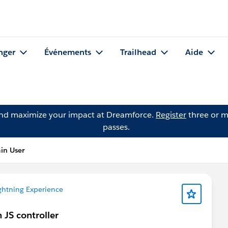
nger
Événements
Trailhead
Aide
and maximize your impact at Dreamforce.
Register
three or m
passes.
in User
ghtning Experience
n JS controller