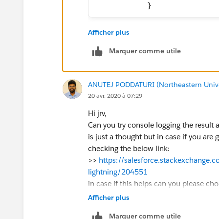
            }
Afficher plus
Marquer comme utile
ANUTEJ PODDATURI (Northeastern Unive
20 avr. 2020 à 07:29
Hi jrv,
Can you try console logging the result a
is just a thought but in case if you are g
checking the below link:
>>
https://salesforce.stackexchange.
lightning/204551
in case if this helps can you please cho
others in the future.
Afficher plus
Regards,
Marquer comme utile
Anutej