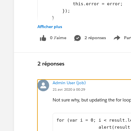
            this.error = error;
        });
    }
Afficher plus
The query returns one record: [{"Name":"Test
Group","DeveloperName":"Test_Group","Id":
0 J’aime
2 réponses
Par
Show 
But my alert shows 'undefined'. Any ideas wh
2 réponses
Admin User (job)
21 avr. 2020 à 00:29
Not sure why, but updating the for loop
for (var i = 0; i < result.l
                alert(result