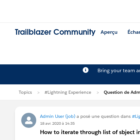
Trailblazer Community
Aperçu
Écha
Bring your team 
Topics
#Lightning Experience
Question de Adm
Admin User (job)
a posé une question dans
#Li
18 avr. 2020 à 14:35
How to iterate through list of sbject i