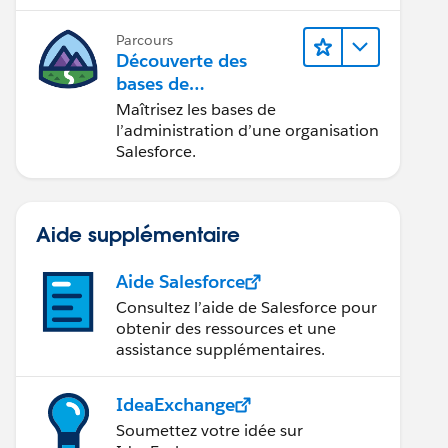
des fonctions CRM de base.
Parcours
Découverte des
bases de
l’administration dans
Maîtrisez les bases de
Lightning Experience
l’administration d’une organisation
Salesforce.
Aide supplémentaire
Aide Salesforce
Consultez l’aide de Salesforce pour
obtenir des ressources et une
assistance supplémentaires.
IdeaExchange
Soumettez votre idée sur