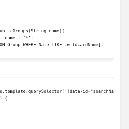
ublicGroups(String name){
+ name + '%';
OM Group WHERE Name LIKE :wildcardName];
s.template.querySelector('[data-id="searchName"]'
) {