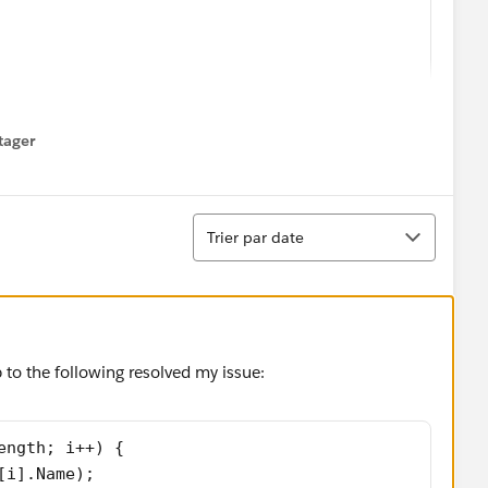
"00G5w000005fBXREA4"}]
tager
menu
at I'm doing wrong?
Tri
Trier par date
 to the following resolved my issue:
ength; i++) {
[i].Name);