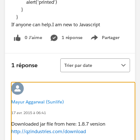
alert('printed')
}
}
If anyone can help.I am new to Javascript
0 J’aime
1 réponse
Partager
Show menu
Tri
1 réponse
Trier par date
Mayur Aggarwal (Sunlife)
17 avr. 2015 à 06:41
Downloaded jar file from here: 1.8.7 version
http://qzindustries.com/download