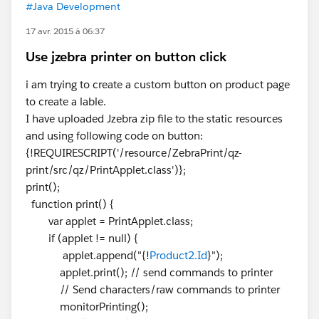
#Java Development
17 avr. 2015 à 06:37
Use jzebra printer on button click
i am trying to create a custom button on product page
to create a lable.
I have uploaded Jzebra zip file to the static resources
and using following code on button:
{!REQUIRESCRIPT('/resource/ZebraPrint/qz-
print/src/qz/PrintApplet.class')};
print();
function print() {
var applet = PrintApplet.class;
if (applet != null) {
applet.append("{!
Product2.Id
}");
applet.print(); // send commands to printer
// Send characters/raw commands to printer
monitorPrinting();