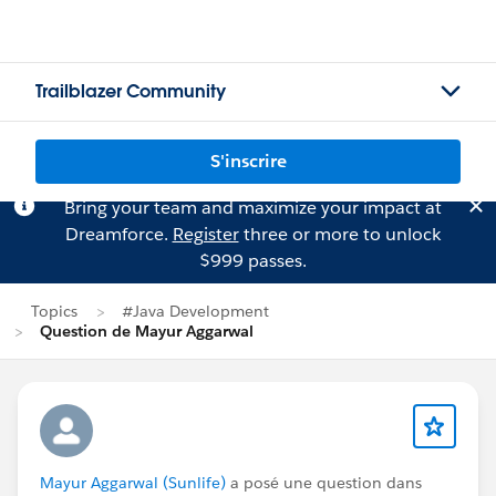
Trailblazer Community
S'inscrire
Bring your team and maximize your impact at
Dreamforce.
Register
three or more to unlock
$999 passes.
Topics
#Java Development
Question de Mayur Aggarwal
Mayur Aggarwal (Sunlife)
a posé une question dans