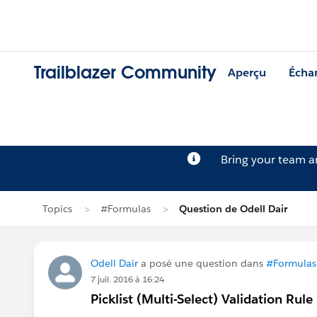
Trailblazer Community
Aperçu
Écha
Bring your team 
Topics
#Formulas
Question de Odell Dair
Odell Dair
a posé une question dans
#Formulas
7 juil. 2016 à 16:24
Picklist (Multi-Select) Validation Rule