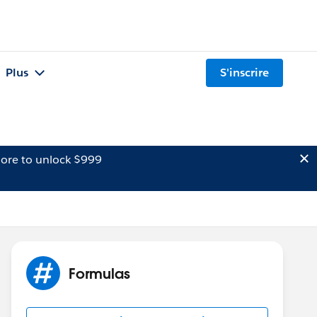
Plus
S'inscrire
ore to unlock $999
Formulas