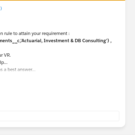
)
n rule to attain your requirement :
nts__c,'Actuarial, Investment & DB Consulting') ,
ur VR.
p...
s a best answer...