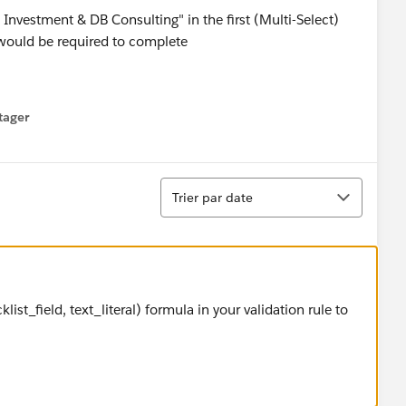
, Investment & DB Consulting" in the first (Multi-Select)
 would be required to complete
tager
menu
Tri
Trier par date
st_field, text_literal) formula in your validation rule to