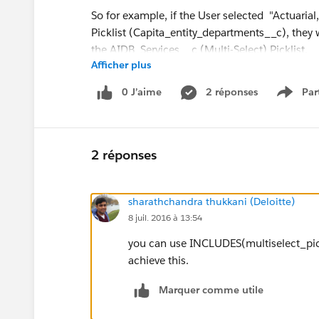
So for example, if the User selected "Actuarial
Picklist (Capita_entity_departments__c), they
the AIDB_Services__c (Multi-Select) Picklist.
Afficher plus
Thank you so much
0 J’aime
2 réponses
Par
Show 
2 réponses
sharathchandra thukkani (Deloitte)
8 juil. 2016 à 13:54
you can use INCLUDES(multiselect_pickli
achieve this.
Marquer comme utile