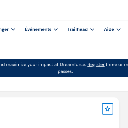
nger
Événements
Trailhead
Aide
and maximize your impact at Dreamforce.
Register
three or m
passes.