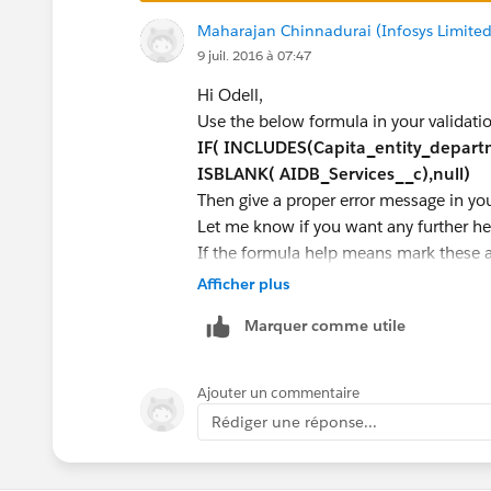
Maharajan Chinnadurai (Infosys Limited
9 juil. 2016 à 07:47
Hi Odell,
Use the below formula in your validatio
IF( INCLUDES(Capita_entity_departme
ISBLANK( AIDB_Services__c),null)
Then give a proper error message in yo
Let me know if you want any further hel
If the formula help means mark these a
Thanks,
Afficher plus
Raj
Marquer comme utile
(Sweet Potato Tec)
Ajouter un commentaire
Rédiger une réponse...