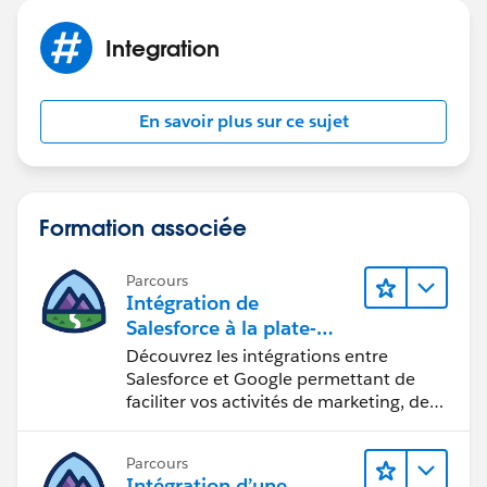
Integration
En savoir plus sur ce sujet
Formation associée
Parcours
Intégration de
Salesforce à la plate-
forme Google
Découvrez les intégrations entre
Salesforce et Google permettant de
faciliter vos activités de marketing, de
vente et d’analyse, ainsi que de
renforcer votre productivité.
Parcours
Intégration d’une