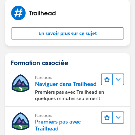
helper.navigateTo(component, recId);
Raj
    } else if (result.state === "ERROR") {
Trailhead
        console.log('Error: ' + JSON.stringi
        resultsToast.setParams({
            "title": "Error",
En savoir plus sur ce sujet
            "message": "There was an error s
        });
        resultsToast.fire();
    } else {
Formation associée
        console.log('Unknown problem, state:
    }
Parcours
}));}
Naviguer dans Trailhead
})
Premiers pas avec Trailhead en
quelques minutes seulement.
Parcours
Premiers pas avec
Trailhead