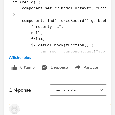
if (recId) {
    component.set("v.modalContext", "Edit");
}
    component.find("forceRecord").getNewReco
        "Property__c",
        null,
        false,
        $A.getCallback(function() {
            var rec = component.get("v.prope
Afficher plus
            var error = component.get("v.rec
            if (error || (rec === null)) {
0 J’aime
1 réponse
Partager
                console.log("Error initializ
Show menu
                return;
            }
Tri
        })
1 réponse
Trier par date
    );
},
    saveRecord : function(component, event, 
var propBeds = parseInt(component.find('prop