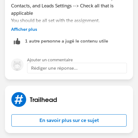
Contacts, and Leads Settings --> Check all that is
applicable
You should be all set with the assignment.
Afficher plus
1 autre personne a jugé le contenu utile
Please mark it as solved if my reply was helpful, it will
Ajouter un commentaire
make it available
Rédiger une réponse...
for others as a proper solution.
Best Regards,
​Sandhya
Trailhead
En savoir plus sur ce sujet