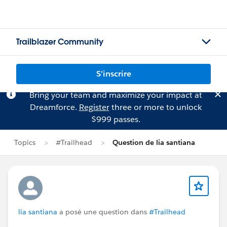
Trailblazer Community
S'inscrire
Bring your team and maximize your impact at
Dreamforce.
Register
three or more to unlock
$999 passes.
Topics
#Trailhead
Question de lia santiana
lia santiana
a posé une question dans
#Trailhead