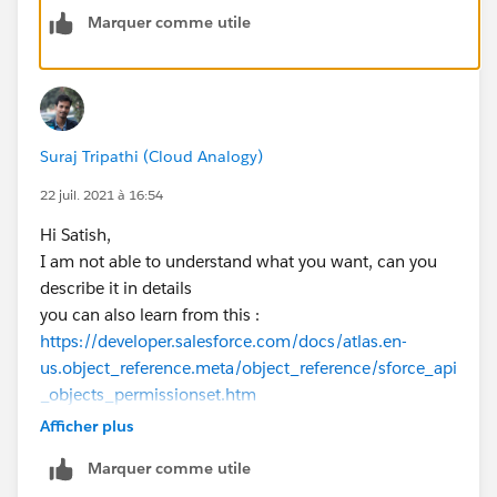
Marquer comme utile
Suraj Tripathi (Cloud Analogy)
22 juil. 2021 à 16:54
Hi Satish,
I am not able to understand what you want, can you
describe it in details
you can also learn from this :
https://developer.salesforce.com/docs/atlas.en-
us.object_reference.meta/object_reference/sforce_api
_objects_permissionset.htm
https://developer.salesforce.com/forums/?
Afficher plus
id=906F0000000AaztIAC
Marquer comme utile
please comment if you have any queries.