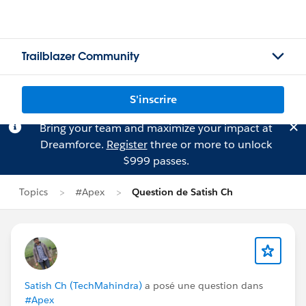
Trailblazer Community
S'inscrire
Bring your team and maximize your impact at
Dreamforce.
Register
three or more to unlock
$999 passes.
Topics
#Apex
Question de Satish Ch
Satish Ch (TechMahindra)
a posé une question dans
#Apex