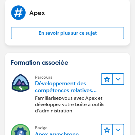
Apex
En savoir plus sur ce sujet
Formation associée
Parcours
Développement des
compétences relatives
au code Apex
Familiarisez-vous avec Apex et
développez votre boîte à outils
d’administration.
Badge
Apex asynchrone