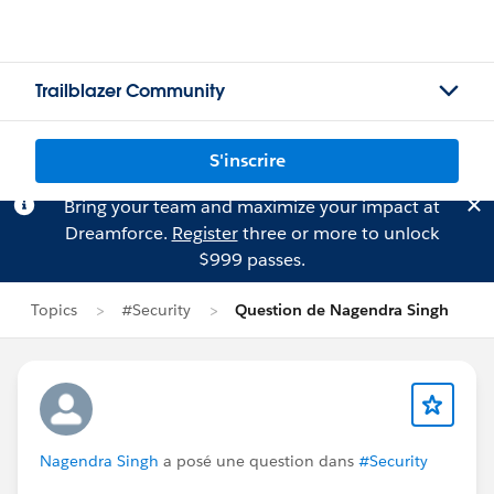
Trailblazer Community
S'inscrire
Bring your team and maximize your impact at
Dreamforce.
Register
three or more to unlock
$999 passes.
Topics
#Security
Question de Nagendra Singh
Nagendra Singh
a posé une question dans
#Security