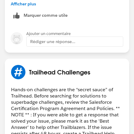
If your issue is still not resolved do let us know the
Afficher plus
URL of the unit you are stuck in and we'll create a help
Marquer comme utile
case on your behalf
Regards,
Ajouter un commentaire
Ghouse
Rédiger une réponse...
Trailhead Challenges
Hands-on challenges are the “secret sauce” of
Trailhead. Before searching for solutions to
superbadge challenges, review the Salesforce
Certification Program Agreement and Policies. **
NOTE ** : If you were able to get a response that
solved your issue, please mark it as the 'Best
Answer' to help other Trailblazers. If the issue
persists after 48 hours, create a Trailhead Help