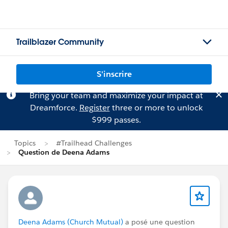
Trailblazer Community
S'inscrire
Bring your team and maximize your impact at
Dreamforce.
Register
three or more to unlock
$999 passes.
Topics
#Trailhead Challenges
Question de Deena Adams
Deena Adams (Church Mutual)
a posé une question