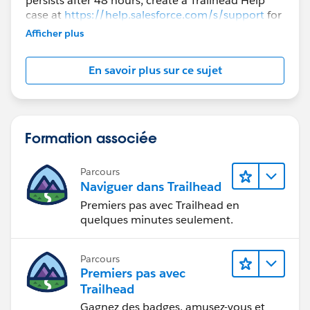
persists after 48 hours, create a Trailhead Help
case at
https://help.salesforce.com/s/support
for
further assistance.
Afficher plus
En savoir plus sur ce sujet
Formation associée
Parcours
Naviguer dans Trailhead
Premiers pas avec Trailhead en
quelques minutes seulement.
Parcours
Premiers pas avec
Trailhead
Gagnez des badges, amusez-vous et