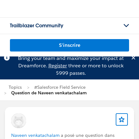
Trailblazer Community
S'inscrire
Bring your team and maximize your impact at
Dreamforce.
Register
three or more to unlock
$999 passes.
Topics
#Salesforce Field Service
Question de Naveen venkatachalam
Naveen venkatachalam
a posé une question dans