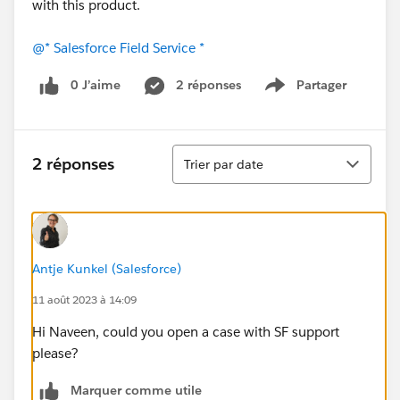
with this product.
@* Salesforce Field Service *
0 J’aime
2 réponses
Partager
Show menu
Tri
2 réponses
Trier par date
Antje Kunkel (Salesforce)
11 août 2023 à 14:09
Hi Naveen, could you open a case with SF support
please?
Marquer comme utile