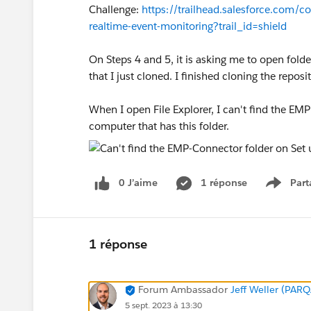
Challenge:
https://trailhead.salesforce.com/
realtime-event-monitoring?trail_id=shield
On Steps 4 and 5, it is asking me to open fold
that I just cloned. I finished cloning the reposit
When I open File Explorer, I can't find the EM
computer that has this folder.
0 J’aime
1 réponse
Part
Show m
1 réponse
Forum Ambassador
Jeff Weller (PARQ
5 sept. 2023 à 13:30