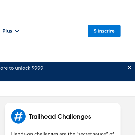
Plus
S'inscrire
ore to unlock $999
Trailhead Challenges
Hands-on challenges are the “secret sauce” of