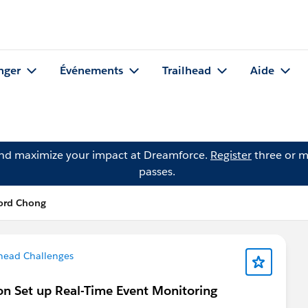
nger
Événements
Trailhead
Aide
and maximize your impact at Dreamforce.
Register
three or m
passes.
ford Chong
lhead Challenges
on Set up Real-Time Event Monitoring