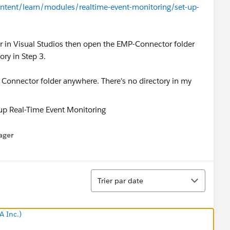
content/learn/modules/realtime-event-monitoring/set-up-
er in Visual Studios then open the EMP-Connector folder
ory in Step 3.
P Connector folder anywhere. There's no directory in my
ager
enu
Tri
Trier par date
A Inc.)