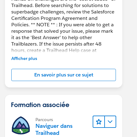
Trailhead. Before searching for solutions to
superbadge challenges, review the Salesforce
Certification Program Agreement and
Policies. ** NOTE ** : If you were able to get a
response that solved your issue, please mark
it as the 'Best Answer' to help other
Trailblazers. If the issue persists after 48
hours, create a Trailhead Help case at
https://help.salesforce.com/s/support
for
Afficher plus
further assistance.
En savoir plus sur ce sujet
Formation associée
Parcours
Naviguer dans
Trailhead