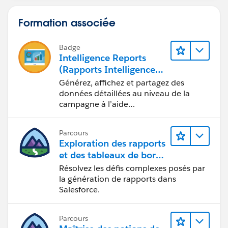
Formation associée
Badge
Intelligence Reports
(Rapports Intelligence)
pour Engagement
Générez, affichez et partagez des
données détaillées au niveau de la
campagne à l’aide
d’Intelligence Reports (Rapports
Intelligence).
Parcours
Exploration des rapports
et des tableaux de bord
Lightning Experience
Résolvez les défis complexes posés par
la génération de rapports dans
Salesforce.
Parcours