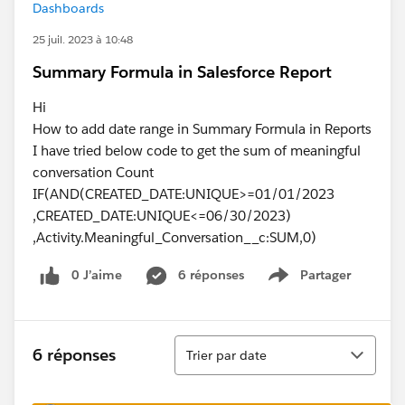
Dashboards
25 juil. 2023 à 10:48
Summary Formula in Salesforce Report
Hi
How to add date range in Summary Formula in Reports
I have tried below code to get the sum of meaningful
conversation Count
IF(AND(CREATED_DATE:UNIQUE>=01/01/2023
,CREATED_DATE:UNIQUE<=06/30/2023)
,Activity.Meaningful_Conversation__c:SUM,0)
0 J’aime
6 réponses
Partager
Show menu
Tri
6 réponses
Trier par date