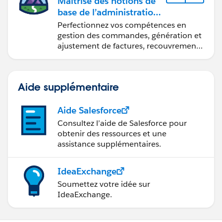
Maîtrise des notions de
base de l’administration
de Salesforce Billing
Perfectionnez vos compétences en
gestion des commandes, génération et
ajustement de factures, recouvrement
des paiements et production de
rapports financiers.
Aide supplémentaire
Aide Salesforce
Consultez l’aide de Salesforce pour
obtenir des ressources et une
assistance supplémentaires.
IdeaExchange
Soumettez votre idée sur
IdeaExchange.