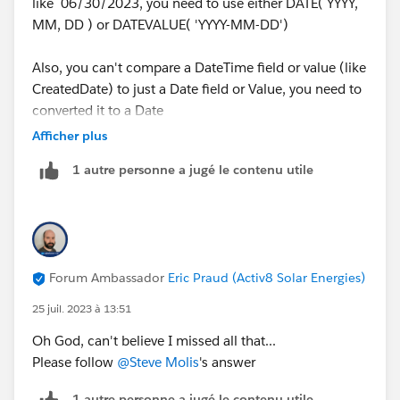
like 06/30/2023, you need to use either DATE( YYYY,
MM, DD ) or DATEVALUE( 'YYYY-MM-DD')
Also, you can't compare a DateTime field or value (like
CreatedDate) to just a Date field or Value, you need to
converted it to a Date
Afficher plus
Try this
1 autre personne a jugé le contenu utile
IF(
AND(
DATEVALUE( CREATED_DATE ) >= DATE(2023, 01, 
DATEVALUE( CREATED_DATE ) <= DATE(2023, 06, 
Forum Ambassador
Eric Praud (Activ8 Solar Energies)
) ,
Activity.Meaningful_Conversation__c,
25 juil. 2023 à 13:51
0)
Oh God, can't believe I missed all that...
Please follow
@Steve Molis
's answer
1 autre personne a jugé le contenu utile