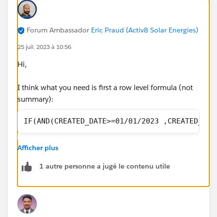
Forum Ambassador
Eric Praud (Activ8 Solar Energies)
25 juil. 2023 à 10:56
Hi,
I think what you need is first a row level formula (not
summary):
IF(AND(CREATED_DATE>=01/01/2023 ,CREATED_DAT
Now, you can simply summarize the RLF column if it's
Afficher plus
not already to show you the sum
1 autre personne a jugé le contenu utile