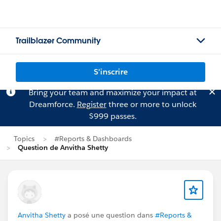
Trailblazer Community
S'inscrire
Bring your team and maximize your impact at
Dreamforce.
Register
three or more to unlock
$999 passes.
Topics
#Reports & Dashboards
Question de Anvitha Shetty
Anvitha Shetty
a posé une question dans
#Reports &