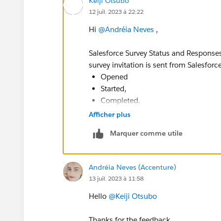
Keiji Otsubo
12 juil. 2023 à 22:22
Hi
@Andréia Neves
,
Salesforce Survey Status and Responses
survey invitation is sent from Salesforc
Opened
Started,
Completed.
Afficher plus
https://www.salesforceben.com/the-dr
reason-to-try-salesforce-surveys/
Marquer comme utile
Andréia Neves (Accenture)
13 juil. 2023 à 11:58
Hello
@Keiji Otsubo
Thanks for the feedback.