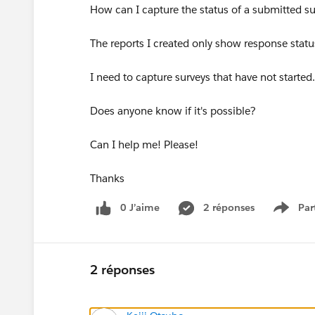
How can I capture the status of a submitted s
The reports I created only show response stat
I need to capture surveys that have not started.
Does anyone know if it's possible?
Can I help me! Please!
Thanks
0 J’aime
2 réponses
Par
Show 
2 réponses