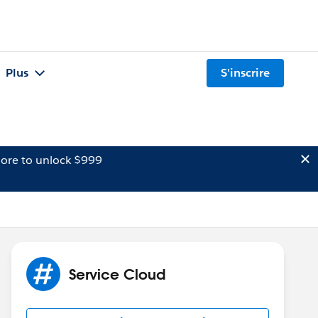
Plus
S'inscrire
ore to unlock $999
Service Cloud