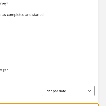
urvey?
us as completed and started.
tager
menu
Tri
Trier par date