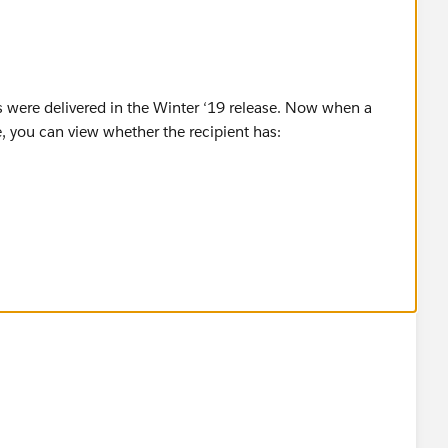
 were delivered in the Winter ‘19 release. Now when a
e, you can view whether the recipient has:
ip/salesforce-survey-status-and-responses-another-