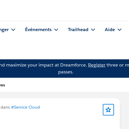
nger
Événements
Trailhead
Aide
and maximize your impact at Dreamforce.
Register
three or m
passes.
ves
n dans
#Service Cloud