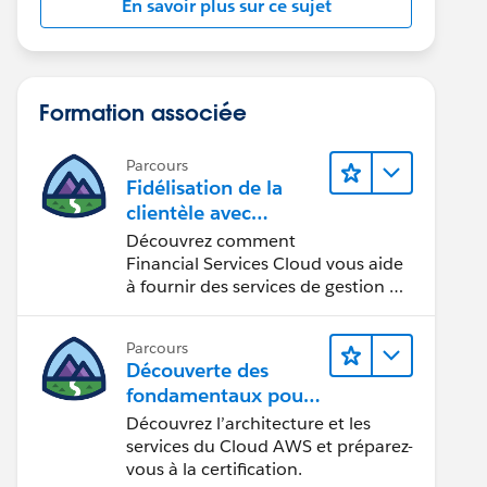
En savoir plus sur ce sujet
Formation associée
Parcours
Fidélisation de la
clientèle avec
Financial Services Cl
Découvrez comment
oud
Financial Services Cloud vous aide
à fournir des services de gestion de
patrimoine personnalisés.
Parcours
Découverte des
fondamentaux pour
devenir
Découvrez l’architecture et les
Cloud Practitioner A
services du Cloud AWS et préparez-
WS
vous à la certification.