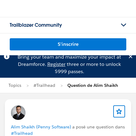
Trailblazer Community
S'inscrire
Bring your team and maximize your impact at
Dreamforce.
Register
three or more to unlock
$999 passes.
Topics
#Trailhead
Question de Alim Shaikh
Alim Shaikh (Penny Software)
a posé une question dans
#Trailhead