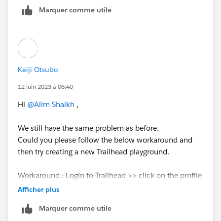
Marquer comme utile
Keiji Otsubo
12 juin 2023 à 06:40
Hi
@Alim Shaikh
,
We still have the same problem as before.
Could you please follow the below workaround and
then try creating a new Trailhead playground.
Workaround : Login to Trailhead >> click on the profile
avatar >> click profile >> scroll down to the "About
Afficher plus
me" section and
change the Country field to USA
Marquer comme utile
>> click save and then try creating a playground.