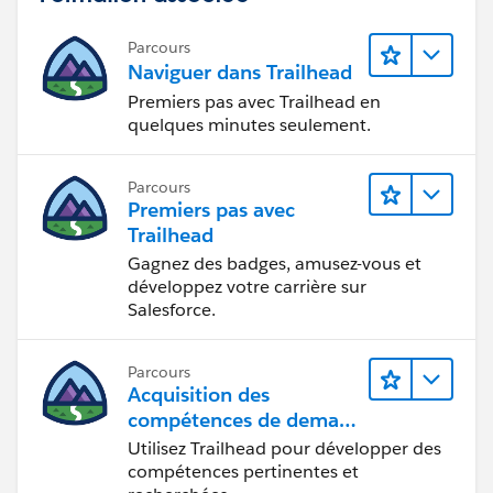
Parcours
Naviguer dans Trailhead
Premiers pas avec Trailhead en
quelques minutes seulement.
Parcours
Premiers pas avec
Trailhead
Gagnez des badges, amusez-vous et
développez votre carrière sur
Salesforce.
Parcours
Acquisition des
compétences de demain
avec Trailhead
Utilisez Trailhead pour développer des
compétences pertinentes et