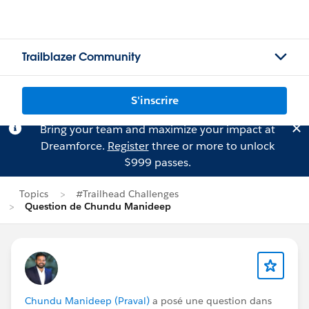
Trailblazer Community
S'inscrire
Bring your team and maximize your impact at
Dreamforce.
Register
three or more to unlock
$999 passes.
Topics
#Trailhead Challenges
Question de Chundu Manideep
Chundu Manideep (Praval)
a posé une question dans