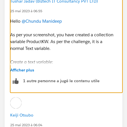
Tushar Jadav (Biztech IT Consultancy PVT LTD)
25 mai 2023 à 06:55
Hello
@Chundu Manideep
As per your screenshot, you have created a collection
variable ProductKW. As per the challenge, it is a
normal Text variable.
Create a text variable:
API Name: ProductKW
Afficher plus
Available for input:
checked
1 autre personne a jugé le contenu utile
Please Delete and Re-Create this variable and try again.
Keiji Otsubo
25 mai 2023 à 06:04