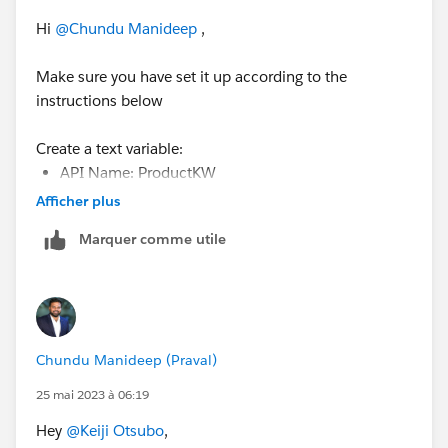
Hi
@Chundu Manideep
,
Make sure you have set it up according to the
instructions below
Create a text variable:
API Name: ProductKW
Available for input:
checked
Afficher plus
https://trailhead.salesforce.com/content/learn/modu
Marquer comme utile
les/flow-build-logic/run-flow-within-flow?
trail_id=build-flows-with-flow-builder
Chundu Manideep (Praval)
25 mai 2023 à 06:19
Hey
@Keiji Otsubo
,