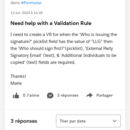
dans
#Formulas
12 avr. 2023 à 14:26
Need help with a Validation Rule
I need to create a VR for when the 'Who is issuing the
signature?' picklist field has the value of "LLG" then
the 'Who should sign first?'(picklist), 'External Party
Signatory Email' (text), & 'Additional Individuals to be
copied' (text) fields are required.
Thanks!
Marie
0 J’aime
3 réponses
Partager
Show menu
Tri
3 réponses
Trier par date