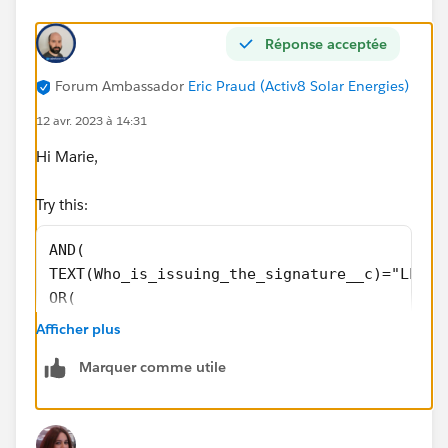
Réponse acceptée
Forum Ambassador
Eric Praud (Activ8 Solar Energies)
12 avr. 2023 à 14:31
Hi Marie,
Try this:
AND(
TEXT(Who_is_issuing_the_signature__c)="LLG",
OR(
ISBLANK(TEXT(Who_should_sign_first__c)),
Afficher plus
ISBLANK(External_Party_Signatory_Email__c),
Marquer comme utile
ISBLANK(Additional_Individuals_to_be_copied_
)
)