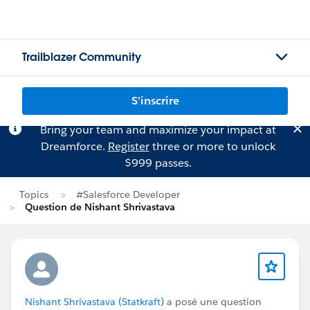
Trailblazer Community
S'inscrire
Bring your team and maximize your impact at
Dreamforce.
Register
three or more to unlock
$999 passes.
Topics
#Salesforce Developer
Question de Nishant Shrivastava
Nishant Shrivastava (Statkraft)
a posé une question