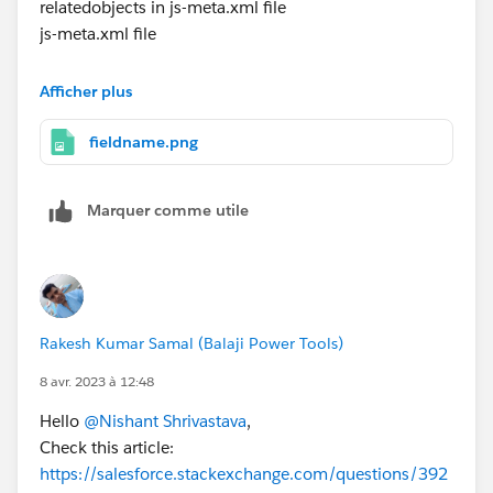
relatedobjects in js-meta.xml file
js-meta.xml file
<?xml version="1.0" encoding="UTF-8"?>
Afficher plus
<LightningComponentBundle
fieldname.png
xmlns="
http://soap.sforce.com/2006/04/metadata
"
fqn="RelatedList">
Marquer comme utile
<apiVersion>56.0</apiVersion>
<isExposed>true</isExposed>
Rakesh Kumar Samal (Balaji Power Tools)
<targets>
8 avr. 2023 à 12:48
<target>lightning__RecordPage</target>
Hello
@Nishant Shrivastava
,
Check this article:
</targets>
https://salesforce.stackexchange.com/questions/392