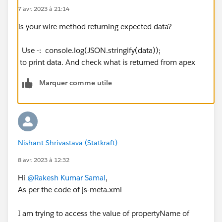
7 avr. 2023 à 21:14
Is your wire method returning expected data?
Use -: console.log(JSON.stringify(data));
to print data. And check what is returned from apex
Marquer comme utile
Nishant Shrivastava (Statkraft)
8 avr. 2023 à 12:32
Hi
@Rakesh Kumar Samal
,
As per the code of js-meta.xml
I am trying to access the value of propertyName of