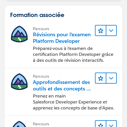
datasource="apex://FetchTextFields"/>
Formation associée
</targetConfig>
Parcours
</targetConfigs>
Révisions pour l’examen
Platform Developer
</LightningComponentBundle>
Préparez-vous à l’examen de
certification Platform Developer grâce
à des outils de révision interactifs.
I need to access the value of property name
'relatedobjects' and then need to pass it to the next
property name = "FieldName" apex controller. so it is
Parcours
not for lightening web component but the timeline
Approfondissement des
outils et des concepts de
design as in screenshot.
développement
Prenez en main
Salesforce
Salesforce Developer Experience et
apprenez les concepts de base d’Apex.
Parcours