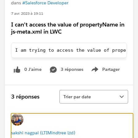
dans
#Salesforce Developer
7 avr. 2023 à 19:11
I can't access the value of propertyName in
js-meta.xml in LWC
I am trying to access the value of propertyN
0 J’aime
3 réponses
Partager
Show menu
Tri
3 réponses
Trier par date
sakshi nagpal (LTIMindtree Ltd)