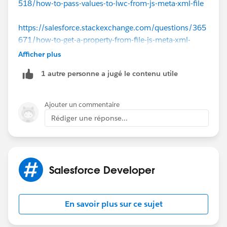
518/how-to-pass-values-to-lwc-from-js-meta-xml-file
<targetConfigs>
https://salesforce.stackexchange.com/questions/365
<targetConfig targets="lightning__RecordPage">
671/how-to-get-a-property-from-file-js-meta-xml-
which-is-in-lwc-in-the-apex-using
Afficher plus
<property name="strTitle" type="String"
label="Title" description="Enter the title"/>
1 autre personne a jugé le contenu utile
<property name="objectApiName"
type="String" label="Object Name" description="Enter
Ajouter un commentaire
the object name"
Rédiger une réponse...
datasource="apex://MyDynamicPickListExtension" />
<property name="relatedObjects" type="String"
label="Related Objects" description="Enter the parent
Salesforce Developer
field API Name"
datasource="apex://FetchLookupRelationship"/>
En savoir plus sur ce sujet
<property name="fieldName" type="String"
label="Field Name" description="Enter the field name"