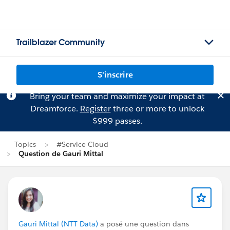
Trailblazer Community
S'inscrire
Bring your team and maximize your impact at
Dreamforce.
Register
three or more to unlock
$999 passes.
Topics
#Service Cloud
Question de Gauri Mittal
Gauri Mittal (NTT Data)
a posé une question dans