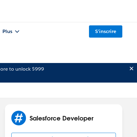
Plus
S'inscrire
ore to unlock $999
Salesforce Developer