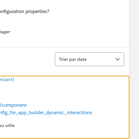
onfiguration properties?
tager
menu
Tri
Trier par date
nizant)
cs/component-
fig_for_app_builder_dynamic_interactions
u utile