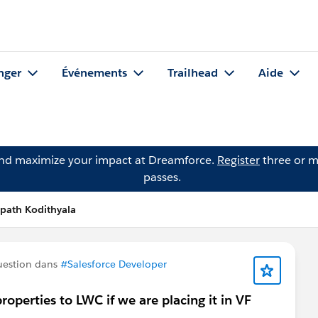
nger
Événements
Trailhead
Aide
and maximize your impact at Dreamforce.
Register
three or m
passes.
path Kodithyala
uestion dans
#Salesforce Developer
 properties to LWC if we are placing it in VF