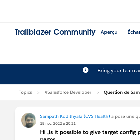
Trailblazer Community
Aperçu
Écha
Bring your team 
Topics
#Salesforce Developer
Question de Sam
Sampath Kodithyala (CVS Health)
a posé une q
18 nov. 2022 à 20:21
Hi ,is it possible to give target config
pages