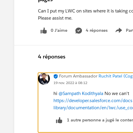
Can I put my LWC on sites where it is taking c
Please assist me.
0 J’aime
4 réponses
Par
Show 
4 réponses
Forum Ambassador
Ruchit Patel (Cog
19 nov. 2022 à 08:12
hi
@Sampath Kodithyala
No we can't
https://developer.salesforce.com/do
library/documentation/en/lwc/use_con
1 autre personne a jugé le conten