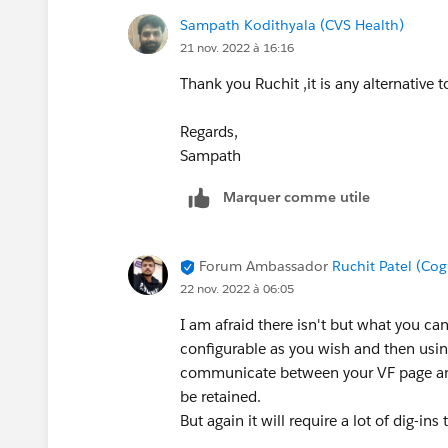
Sampath Kodithyala (CVS Health)
21 nov. 2022 à 16:16
Thank you Ruchit ,it is any alternative
Regards,
Sampath
Marquer comme utile
Forum Ambassador
Ruchit Patel (Cog
22 nov. 2022 à 06:05
I am afraid there isn't but what you c
configurable as you wish and then usi
communicate between your VF page an
be retained.
But again it will require a lot of dig-ins