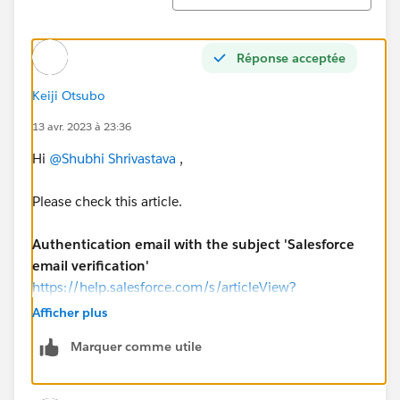
Réponse acceptée
Keiji Otsubo
13 avr. 2023 à 23:36
Hi
@Shubhi Shrivastava
,
Please check this article.
Authentication email with the subject 'Salesforce
email verification'
https://help.salesforce.com/s/articleView?
id=000393009&type=1
Afficher plus
Marquer comme utile