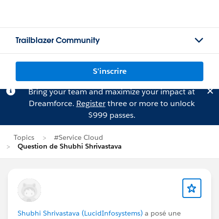
Trailblazer Community
S'inscrire
Bring your team and maximize your impact at
Dreamforce.
Register
three or more to unlock
$999 passes.
Topics
#Service Cloud
Question de Shubhi Shrivastava
Shubhi Shrivastava (LucidInfosystems)
a posé une