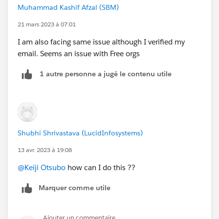
Muhammad Kashif Afzal (SBM)
id=000392091&type=1
21 mars 2023 à 07:01
I am also facing same issue although I verified my
email. Seems an issue with Free orgs
1 autre personne a jugé le contenu utile
Shubhi Shrivastava (LucidInfosystems)
13 avr. 2023 à 19:08
@Keiji Otsubo
how can I do this ??
Marquer comme utile
Ajouter un commentaire