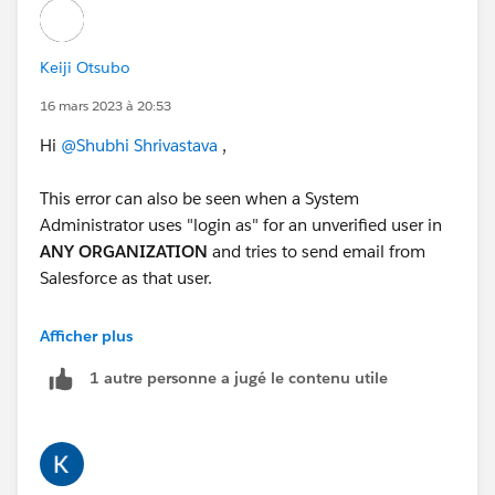
Keiji Otsubo
16 mars 2023 à 20:53
Hi
@Shubhi Shrivastava
,
This error can also be seen when a System
Administrator uses "login as" for an unverified user in
ANY ORGANIZATION
and tries to send email from
Salesforce as that user.
For more information on "Unverified Emails" see
this
Afficher plus
article
1 autre personne a jugé le contenu utile
Email error: INSUFFICIENT_ACCESS: insufficient
access rights on cross-reference id:
0059A0000054bxh when sending email
https://help.salesforce.com/s/articleView?