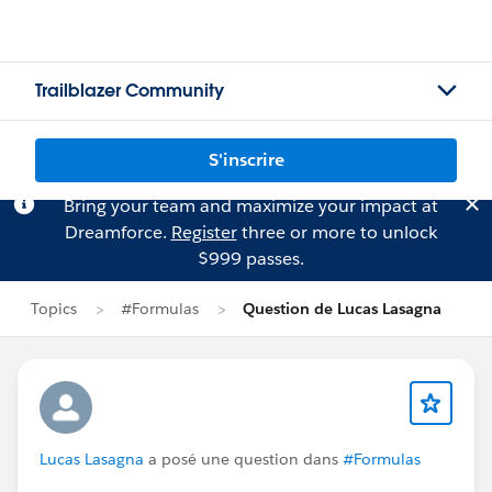
Trailblazer Community
S'inscrire
Bring your team and maximize your impact at
Dreamforce.
Register
three or more to unlock
$999 passes.
Topics
#Formulas
Question de Lucas Lasagna
Lucas Lasagna
a posé une question dans
#Formulas