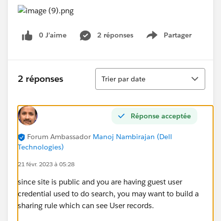
0 J’aime
2 réponses
Partager
Show menu
Tri
2 réponses
Trier par date
Réponse acceptée
Forum Ambassador
Manoj Nambirajan (Dell
Technologies)
21 févr. 2023 à 05:28
since site is public and you are having guest user
credential used to do search, you may want to build a
sharing rule which can see User records.