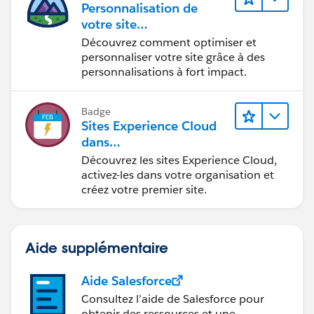
Personnalisation de
votre site
Experience Cloud
Découvrez comment optimiser et
personnaliser votre site grâce à des
personnalisations à fort impact.
Badge
Sites Experience Cloud
dans
Agentforce Financial Ser
Découvrez les sites Experience Cloud,
vices
activez-les dans votre organisation et
créez votre premier site.
Aide supplémentaire
Aide Salesforce
Consultez l’aide de Salesforce pour
obtenir des ressources et une