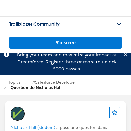
Trailblazer Community
S'inscrire
Bring your team and maximize your impact at
Dreamforce.
Register
three or more to unlock
$999 passes.
Topics
#Salesforce Developer
Question de Nicholas Hall
Nicholas Hall (student)
a posé une question dans