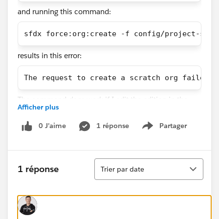
and running this command:
sfdx force:org:create -f config/project-scra
results in this error:
The request to create a scratch org failed w
The command
does
work if I edit the edition in the
Afficher plus
scratch definition json to "Developer" or "Enterprise",
but fails with both "Professional" and "Group".
0 J’aime
1 réponse
Partager
Show menu
Tri
1 réponse
Trier par date