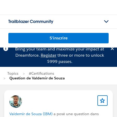
Trailblazer Community
S'inscrire
Bring your team and maximize your impact at
Dreamforce.
Register
three or more to unlock
$999 passes.
Topics
#Certifications
Question de Valdemir de Souza
Valdemir de Souza (IBM)
a posé une question dans