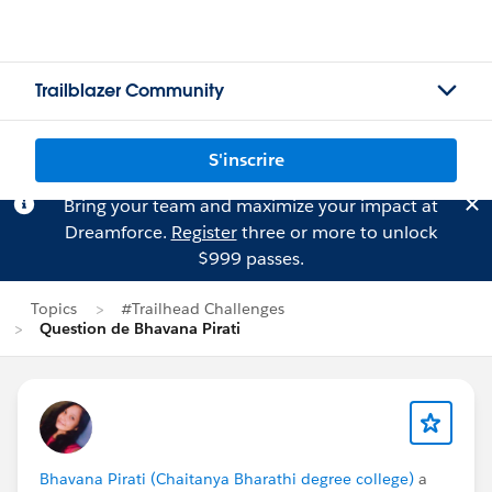
Trailblazer Community
S'inscrire
Bring your team and maximize your impact at
Dreamforce.
Register
three or more to unlock
$999 passes.
Topics
#Trailhead Challenges
Question de Bhavana Pirati
Bhavana Pirati (Chaitanya Bharathi degree college)
a