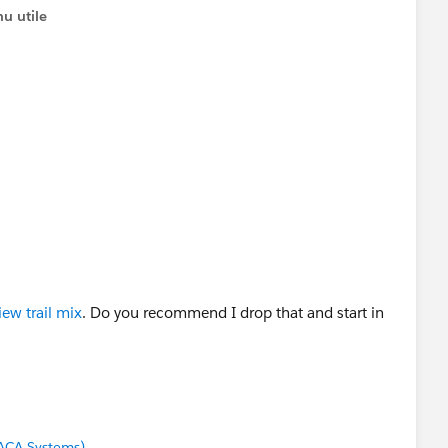
u utile
iew trail mix
. Do you recommend I drop that and start in
ACA Systems)