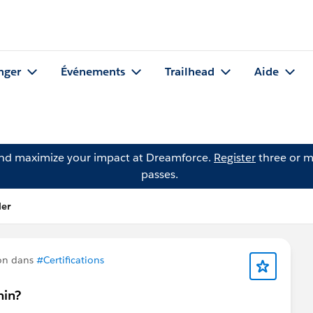
nger
Événements
Trailhead
Aide
and maximize your impact at Dreamforce.
Register
three or m
passes.
ler
on dans
#Certifications
min?