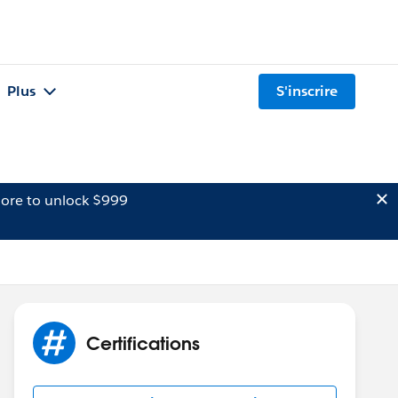
Plus
S'inscrire
ore to unlock $999
Certifications