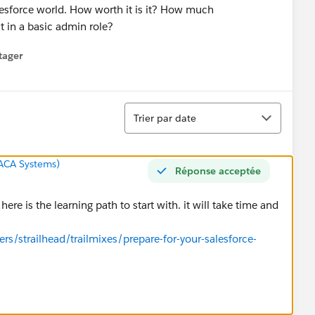
alesforce world. How worth it is it? How much
t in a basic admin role?
tager
menu
Tri
Trier par date
ACA Systems)
Réponse acceptée
re is the learning path to start with. it will take time and
ers/strailhead/trailmixes/prepare-for-your-salesforce-