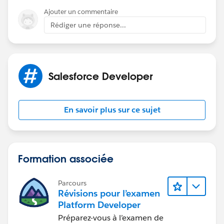
        }
Ajouter un commentaire
    }
Rédiger une réponse...
}
Salesforce Developer
@isTest
private class AutoConvertLeadsTest 
{
En savoir plus sur ce sujet
    private static testMethod void doTest() 
    {
        Test.startTest();
            Lead l = new Lead(LastName = 'Te
Formation associée
            insert l;
            AutoConvertLeads.assignLeads(new
Parcours
        Test.stopTest();
Révisions pour l’examen
    }
Platform Developer
}
Préparez-vous à l’examen de