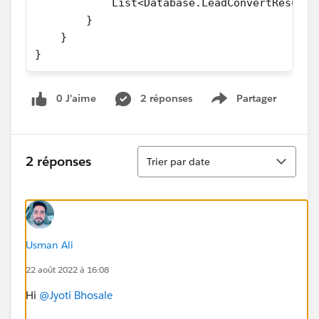
            List<Database.LeadConvertResult>
        }
    }
}
0 J’aime
2 réponses
Partager
Show menu
Tri
2 réponses
Trier par date
Usman Ali
22 août 2022 à 16:08
Hi
@Jyoti Bhosale