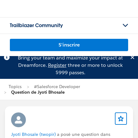
Trailblazer Community
S'inscrire
Bring your team and maximize your impact at
Dreamforce.
Register
three or more to unlock
$999 passes.
Topics
#Salesforce Developer
Question de Jyoti Bhosale
Jyoti Bhosale (twopir)
a posé une question dans