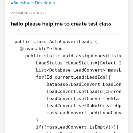
#Salesforce Developer
22 août 2022 à 16:06
hello please help me to create test class
public class AutoConvertLeads {
  @InvocableMethod
    public static void assignLeads(List<Id> 
        LeadStatus cLeadStatus=[Select Id,Ma
        List<Database.LeadConvert> massLeadC
        for(Id currentLead:LeadIds){
            Database.LeadConvert LeadConvert
            LeadConvert.setLeadId(currentLea
            LeadConvert.setConvertedStatus(c
            LeadConvert.setDoNotCreateOpport
            massLeadConvert.add(LeadConvert)
        }
        if(!massLeadConvert.isEmpty()){