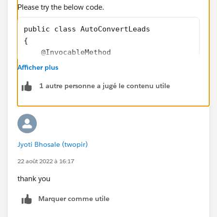
Please try the below code.
public class AutoConvertLeads 
{
    @InvocableMethod
    public static void assignLeads(List<Id> 
Afficher plus
    {
1 autre personne a jugé le contenu utile
        LeadStatus cLeadStatus=[Select Id,Ma
        List<Database.LeadConvert> massLeadC
        for(Id currentLead: LeadIds)
        {
            Database.LeadConvert LeadConvert
Jyoti Bhosale (twopir)
            LeadConvert.setLeadId(currentLea
            LeadConvert.setConvertedStatus(c
22 août 2022 à 16:17
            LeadConvert.setDoNotCreateOpport
thank you
            massLeadConvert.add(LeadConvert)
        }
Marquer comme utile
        if(!massLeadConvert.isEmpty()){
            List<Database.LeadConvertResult>