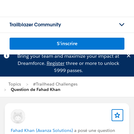
Trailblazer Community
S'inscrire
Bring your team and maximize your impact at
Dreamforce.
Register
three or more to unlock
$999 passes.
Topics
#Trailhead Challenges
Question de Fahad Khan
Fahad Khan (Avanza Solutions)
a posé une question