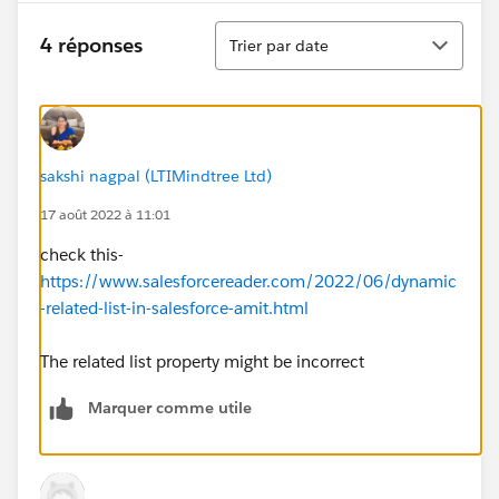
Tri
4 réponses
Trier par date
sakshi nagpal (LTIMindtree Ltd)
17 août 2022 à 11:01
check this-
https://www.salesforcereader.com/2022/06/dynamic
-related-list-in-salesforce-amit.html
The related list property might be incorrect
Marquer comme utile