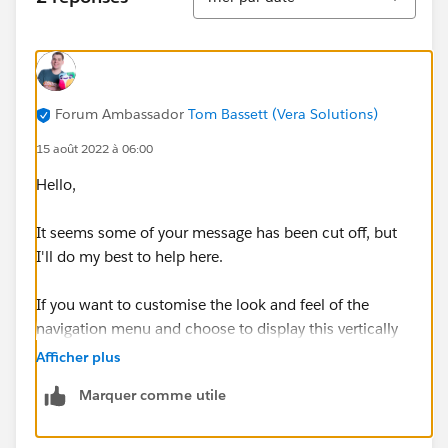
Forum Ambassador
Tom Bassett (Vera Solutions)
15 août 2022 à 06:00
Hello,
It seems some of your message has been cut off, but
I'll do my best to help here.
If you want to customise the look and feel of the
navigation menu and choose to display this vertically
or horizontally, you can do so within the Experience
Afficher plus
Builder.
Marquer comme utile
If you need more guided support then please provide