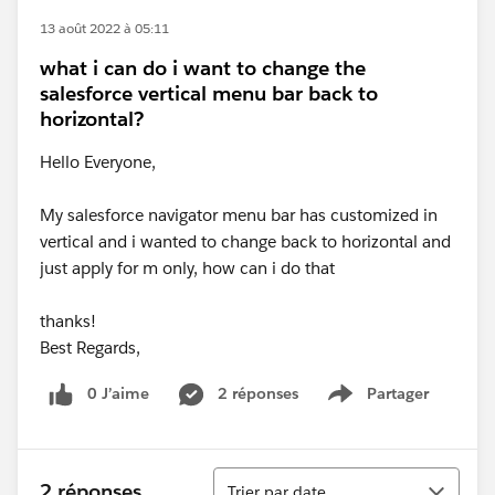
13 août 2022 à 05:11
what i can do i want to change the
salesforce vertical menu bar back to
horizontal?
Hello Everyone,
My salesforce navigator menu bar has customized in
vertical and i wanted to change back to horizontal and
just apply for m only, how can i do that
thanks!
Best Regards,
0 J’aime
2 réponses
Partager
Show menu
Tri
2 réponses
Trier par date