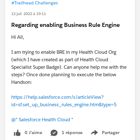
#Trailhead Challenges
12 juil. 2022 à 19:11
Regarding enabling Business Rule Engine
Hi All,
I am trying to enable BRE in my Health Cloud Org
(which I have created as part of Health Cloud
Specialist Super Badge). Can anyone help me with the
steps? Once done planning to execute the below
Handson:
https://help.salesforce.com/s/articleView?
id=sf.set_up_business_rules_engine.htm&type=5
@* Salesforce Health Cloud *
0 J’aime
1 réponse
Partager
Show menu