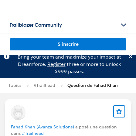
Trailblazer Community
S'inscrire
Bring your team and maximize your impact at
Dreamforce.
Register
three or more to unlock
$999 passes.
Topics
#Trailhead
Question de Fahad Khan
Fahad Khan (Avanza Solutions)
a posé une question
dans
#Trailhead