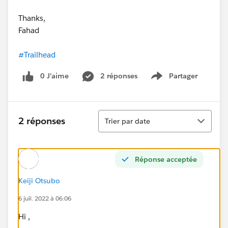
Thanks,
Fahad
#Trailhead
0 J’aime
2 réponses
Partager
Show menu
Tri
2 réponses
Trier par date
Réponse acceptée
Keiji Otsubo
6 juil. 2022 à 06:06
Hi ,