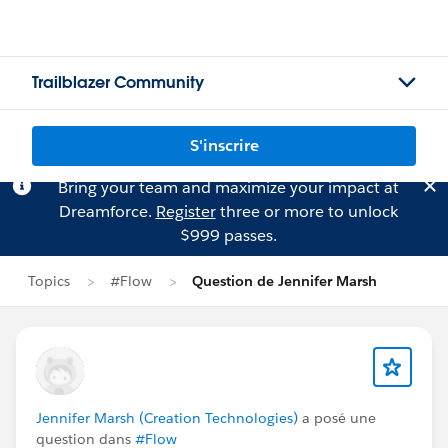
Trailblazer Community
S'inscrire
Bring your team and maximize your impact at
Dreamforce.
Register
three or more to unlock
$999 passes.
Topics
#Flow
Question de Jennifer Marsh
Jennifer Marsh (Creation Technologies)
a posé une
question dans
#Flow