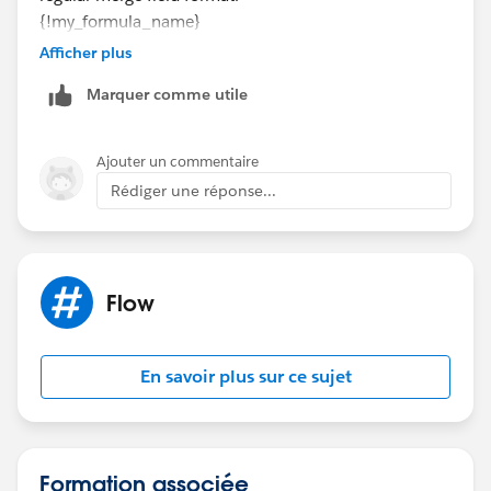
{!my_formula_name}
Afficher plus
But the question is what kind of survey tool you're
Marquer comme utile
using and whether your flow can actually get the link
to it.
Ajouter un commentaire
Rédiger une réponse...
Flow
En savoir plus sur ce sujet
Formation associée