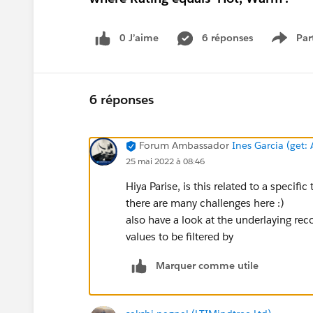
0 J’aime
6 réponses
Par
Show 
6 réponses
Forum Ambassador
Ines Garcia (get: 
25 mai 2022 à 08:46
Hiya Parise, is this related to a specifi
there are many challenges here :)
also have a look at the underlaying re
values to be filtered by
Marquer comme utile