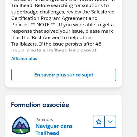
Trailhead. Before searching for solutions to
superbadge challenges, review the Salesforce
Certification Program Agreement and
Policies. ** NOTE ** : If you were able to get a
response that solved your issue, please mark
it as the 'Best Answer' to help other
Trailblazers. If the issue persists after 48
hours, create a Trailhead Help case at
https://help.salesforce.com/s/support
for
Afficher plus
further assistance.
En savoir plus sur ce sujet
Formation associée
Parcours
Naviguer dans
Trailhead