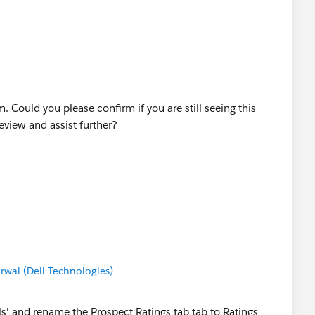
. Could you please confirm if you are still seeing this
review and assist further?
wal (Dell Technologies)
s' and rename the Prospect Ratings tab tab to Ratings