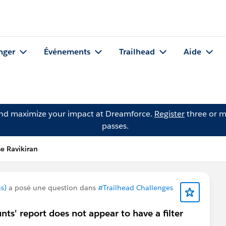
nger
Événements
Trailhead
Aide
and maximize your impact at Dreamforce.
Register
three or m
passes.
e Ravikiran
s)
a posé une question dans
#Trailhead Challenges
nts' report does not appear to have a filter