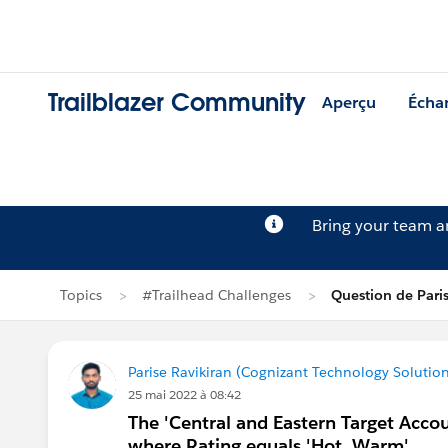
Trailblazer Community
Aperçu
Écha
Bring your team 
Topics
#Trailhead Challenges
Question de Paris
Parise Ravikiran (Cognizant Technology Solution
25 mai 2022 à 08:42
The 'Central and Eastern Target Accou
where Rating equals 'Hot, Warm'.