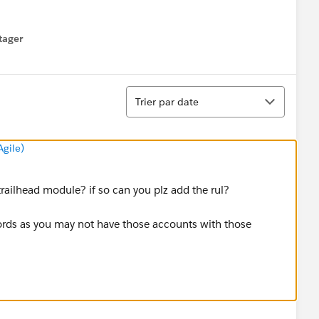
tager
menu
Tri
Trier par date
Agile)
c trailhead module? if so can you plz add the rul?
cords as you may not have those accounts with those