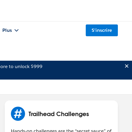
Plus
S'inscrire
ore to unlock $999
Trailhead Challenges
Hands-on challenges are the “secret sauce” of