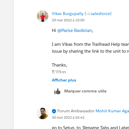
Vikas Burgupally (☁salesforce)
29 mai 2022 à 23:00
Hi
@Parise Ravikiran
,
I am Vikas from the Trailhead Help team
issue by sharing the link to the unit to 
Thanks,
B Vikas
Trailhead Help
Afficher plus
++TrailheadHelpFollowUp
Marquer comme utile
Forum Ambassador
Mohit Kumar Agar
30 mai 2022 à 02:42
go to Setup, to 'Rename Tabs and Label