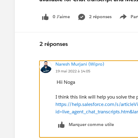
0 J’aime
2 réponses
Par
Show 
2 réponses
Naresh Murjani (Wipro)
19 mai 2022 à 14:05
Hii Noga
I think this link will help you solve the
https://help.salesforce.com/s/articleV
id=live_agent_chat_transcripts.htm&
Marquer comme utile