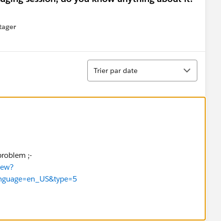
tager
menu
Tri
Trier par date
 problem ;-
iew?
language=en_US&type=5