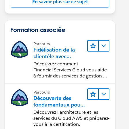
En savoir plus sur ce sujet
Formation associée
Parcours
Fidélisation de la
clientèle avec
Financial Services Cl
Découvrez comment
oud
Financial Services Cloud vous aide
à fournir des services de gestion de
patrimoine personnalisés.
Parcours
Découverte des
fondamentaux pour
devenir
Découvrez l’architecture et les
Cloud Practitioner A
services du Cloud AWS et préparez-
WS
vous à la certification.