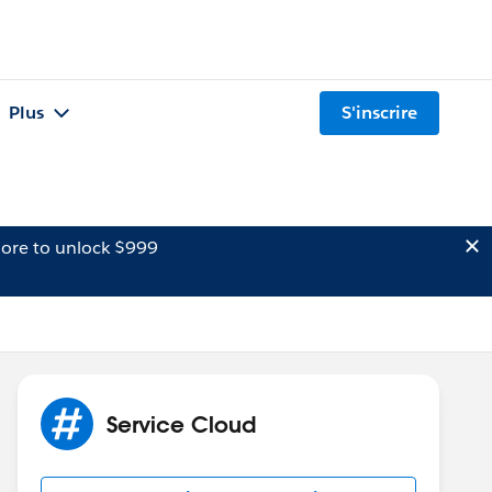
Plus
S'inscrire
ore to unlock $999
Service Cloud