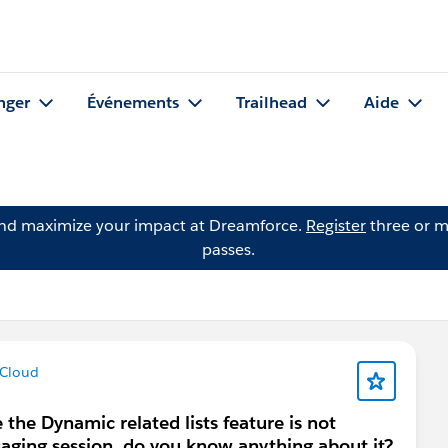
nger
Événements
Trailhead
Aide
and maximize your impact at Dreamforce.
Register
three or m
passes.
 Cloud
 the Dynamic related lists feature is not
saging session, do you know anything about it?