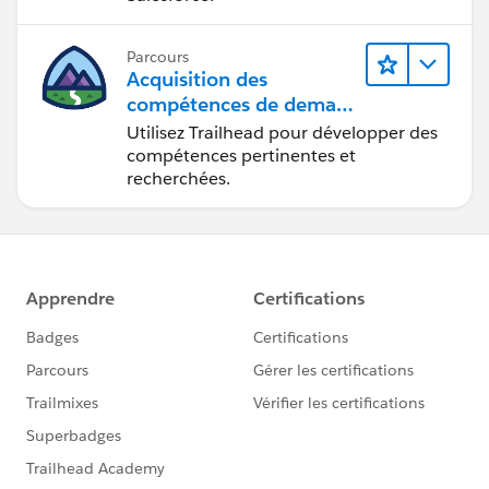
Parcours
Acquisition des
compétences de demain
avec Trailhead
Utilisez Trailhead pour développer des
compétences pertinentes et
recherchées.