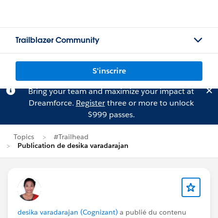
Trailblazer Community
S'inscrire
Bring your team and maximize your impact at
Dreamforce.
Register
three or more to unlock
$999 passes.
Topics
#Trailhead
Publication de desika varadarajan
desika varadarajan (Cognizant)
a publié du contenu