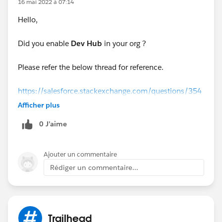
16 mai 2022 à 07:14
Hello,
Did you enable
Dev Hub
in your org ?
Please refer the below thread for reference.
https://salesforce.stackexchange.com/questions/354
392/error-running-forceorgcreate-the-requested-
Afficher plus
resource-does-not-exist
0 J’aime
Ajouter un commentaire
Rédiger un commentaire...
Trailhead