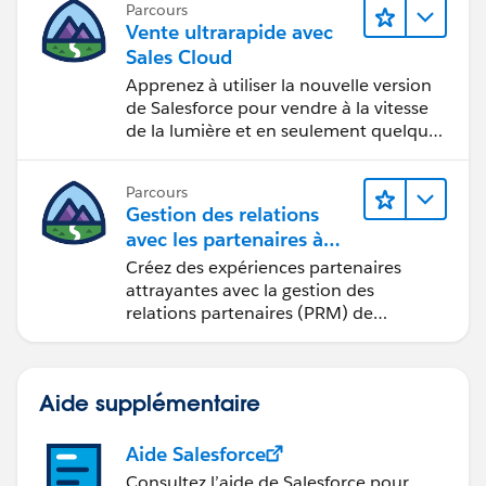
Parcours
Vente ultrarapide avec
Sales Cloud
Apprenez à utiliser la nouvelle version
de Salesforce pour vendre à la vitesse
de la lumière et en seulement quelques
clics.
Parcours
Gestion des relations
avec les partenaires à
l’aide de
Créez des expériences partenaires
Sales Cloud PRM
attrayantes avec la gestion des
relations partenaires (PRM) de
Sales Cloud.
Aide supplémentaire
Aide Salesforce
Consultez l’aide de Salesforce pour