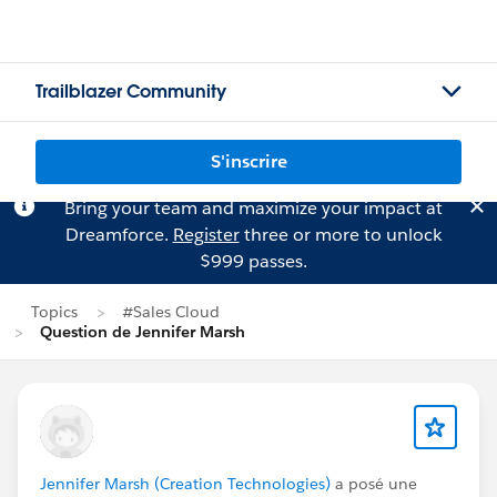
Trailblazer Community
S'inscrire
Bring your team and maximize your impact at
Dreamforce.
Register
three or more to unlock
$999 passes.
Topics
#Sales Cloud
Question de Jennifer Marsh
Jennifer Marsh (Creation Technologies)
a posé une