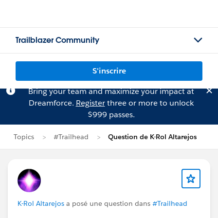
Trailblazer Community
S'inscrire
Bring your team and maximize your impact at
Dreamforce.
Register
three or more to unlock
$999 passes.
Topics
#Trailhead
Question de K-Rol Altarejos
K-Rol Altarejos
a posé une question dans
#Trailhead