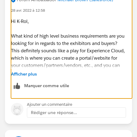
28 avr. 2022 à 12:58
Hi K-Rol,
What kind of high level business requirements are you
looking for in regards to the exhibitors and buyers?
This definitely sounds like a play for Experience Cloud,
which is where you can create a portal/website for
your customers/partners/vendors, etc., and you can
power it with your data from Salesforce.
Afficher plus
Marquer comme utile
- Mikey
Ajouter un commentaire
Rédiger une réponse...