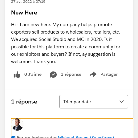
27 avr. 2022 à 07:19
New Here
Hi - I am new here. My company helps promote
exporters sell products to wholesalers, retailers, etc.
We acquired Social Studio and MC in 2020. Is it
possible for this platform to create a community for
our exhibitors and buyers? If not, ay suggestion is
welcome. Thank you.
0 J’aime
1 réponse
Partager
Show menu
Tri
1 réponse
Trier par date
Forum Ambassador
Michael Brown (Salesforce)