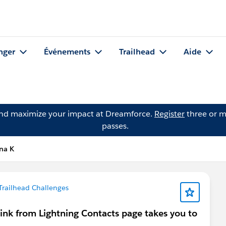
nger
Événements
Trailhead
Aide
and maximize your impact at Dreamforce.
Register
three or m
passes.
na K
Trailhead Challenges
link from Lightning Contacts page takes you to