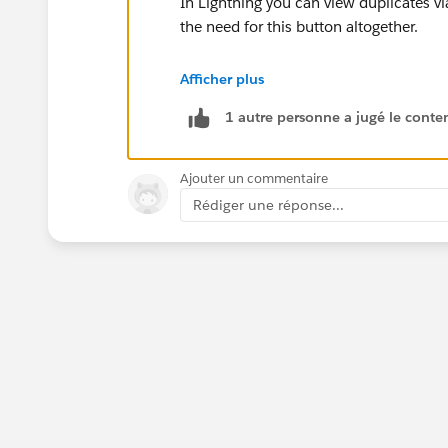
In Lightning you can view duplicates v
the need for this button altogether.
Thanks Tom
Afficher plus
1 autre personne a jugé le conten
Ajouter un commentaire
Rédiger une réponse...