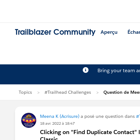
Trailblazer Community
Aperçu
Écha
Bring your team 
Topics
#Trailhead Challenges
Question de Mee
Meena K (Acrisure)
a posé une question dans
#
18 avr. 2022 à 18:47
Clicking on "Find Duplicate Contact" 
Classic.