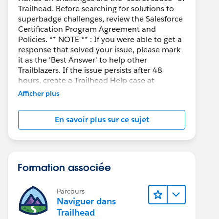
Trailhead. Before searching for solutions to
superbadge challenges, review the Salesforce
Certification Program Agreement and
Policies. ** NOTE ** : If you were able to get a
response that solved your issue, please mark
it as the 'Best Answer' to help other
Trailblazers. If the issue persists after 48
hours, create a Trailhead Help case at
https://help.salesforce.com/s/support
for
Afficher plus
further assistance.
En savoir plus sur ce sujet
Formation associée
Parcours
Naviguer dans
Trailhead