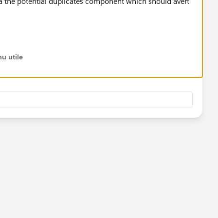
ia the potential duplicates component which should avert
u utile