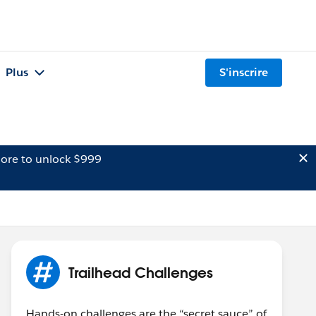
Plus
S'inscrire
ore to unlock $999
Trailhead Challenges
Hands-on challenges are the “secret sauce” of