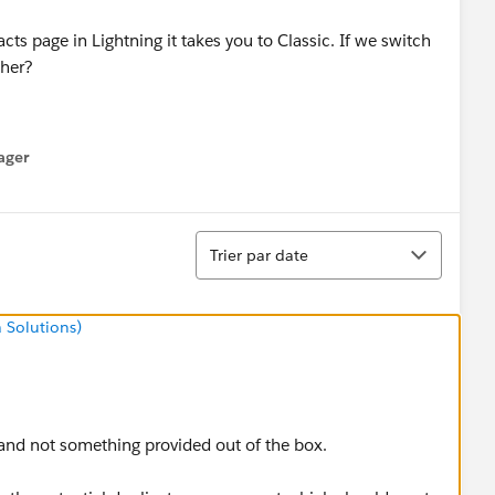
s page in Lightning it takes you to Classic. If we switch
ther?
ager
enu
Tri
Trier par date
 Solutions)
 and not something provided out of the box.