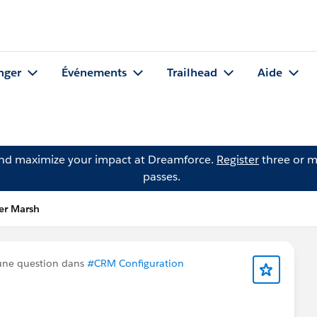
nger
Événements
Trailhead
Aide
and maximize your impact at Dreamforce.
Register
three or m
passes.
er Marsh
une question dans
#CRM Configuration