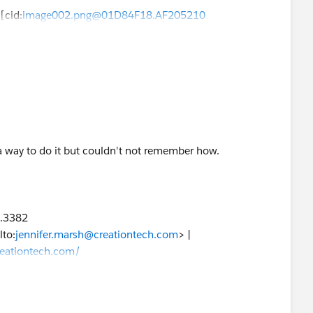
][cid:
image002.png@01D84F18.AF205210
9.3382
 way to do it but couldn't not remember how.
lto:
jennifer.marsh@creationtech.com
> |
reationtech.com/
ation COVID-19 Response<
9.3382
9-response/
>
lto:
jennifer.marsh@creationtech.com
> |
reationtech.com/
ation COVID-19 Response<
9-response/
>