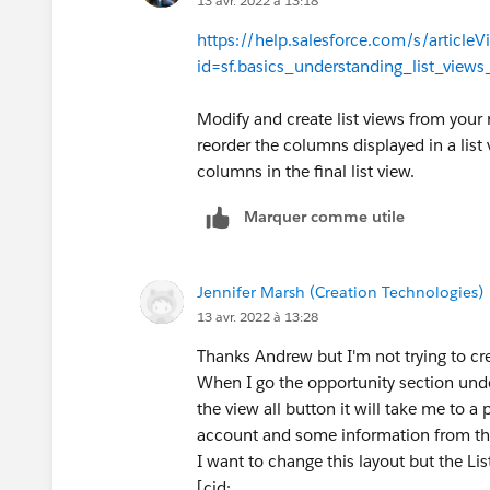
13 avr. 2022 à 13:18
https://help.salesforce.com/s/articleV
id=sf.basics_understanding_list_view
Modify and create list views from your
reorder the columns displayed in a list 
columns in the final list view.
Marquer comme utile
Jennifer Marsh (Creation Technologies)
13 avr. 2022 à 13:28
Thanks Andrew but I'm not trying to crea
When I go the opportunity section unde
the view all button it will take me to a
account and some information from the
I want to change this layout but the Li
[cid: