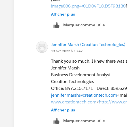
image006.png@01D84F18.D5F9B1B0
]
Afficher plus
[cid:
Marquer comme utile
image007.jpg@01D84F18.D5F9B1B0
]
Jennifer Marsh
Jennifer Marsh (Creation Technologies)
Business Development Analyst
13 avr. 2022 à 13:42
Creation Technologies
Office: 847.215.7171 | Direct: 859.62
Thank you so much. I knew there was a
jennifer.marsh@creationtech.com
<mai
Jennifer Marsh
www.creationtech.com
<
http://www.c
Business Development Analyst
>
Creation Technologies
Take care of yourself and others. Cre
Office: 847.215.7171 | Direct: 859.62
https://www.creationtech.com/covid1
jennifer.marsh@creationtech.com
<mai
www.creationtech.com
<
http://www.c
>
Afficher plus
Take care of yourself and others. Cre
Marquer comme utile
https://www.creationtech.com/covid1