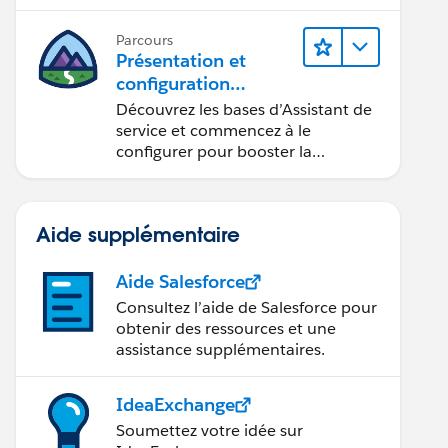
l’aide d’Einstein.
Parcours
Présentation et
configuration
d’Assistant de service
Découvrez les bases d’Assistant de
Agentforce
service et commencez à le
configurer pour booster la
résolution des requêtes.
Aide supplémentaire
Aide Salesforce
Consultez l’aide de Salesforce pour
obtenir des ressources et une
assistance supplémentaires.
IdeaExchange
Soumettez votre idée sur