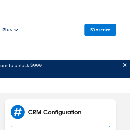
Plus
S'inscrire
ore to unlock $999
CRM Configuration