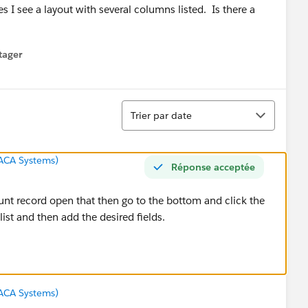
s I see a layout with several columns listed. Is there a
tager
menu
Tri
Trier par date
ACA Systems)
Réponse acceptée
unt record open that then go to the bottom and click the
list and then add the desired fields.
ACA Systems)