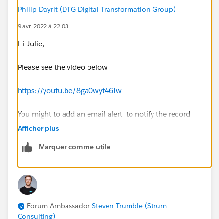
Philip Dayrit (DTG Digital Transformation Group)
9 avr. 2022 à 22:03
Hi Julie,
Please see the video below
https://youtu.be/8ga0wyt46Iw
You might to add an email alert to notify the record
owner about the task or a custom notification.
Afficher plus
Hope this helps
Marquer comme utile
Forum Ambassador
Steven Trumble (Strum
Consulting)