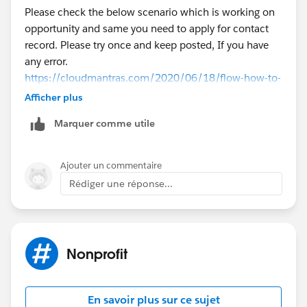
Please check the below scenario which is working on
opportunity and same you need to apply for contact
record. Please try once and keep posted, If you have
any error.
https://cloudmantras.com/2020/06/18/flow-how-to-
auto-create-a-task-whenever-an-opportunity-is-
Afficher plus
created-or-updated/
Marquer comme utile
Thanks!
Ajouter un commentaire
Rédiger une réponse...
Nonprofit
En savoir plus sur ce sujet