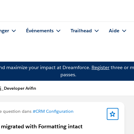
nger
Événements
Trailhead
Aide
and maximize your impact at Dreamforce.
Register
three or m
passes.
_Developer Arifin
e question dans
#CRM Configuration
 migrated with Formatting intact