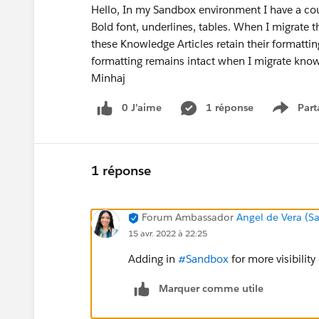
Hello, In my Sandbox environment I have a cou
Bold font, underlines, tables. When I migrate 
these Knowledge Articles retain their formatting
formatting remains intact when I migrate kno
Minhaj
0 J’aime
1 réponse
Part
Show m
1 réponse
Forum Ambassador
Angel de Vera (Sa
15 avr. 2022 à 22:25
Adding in
#Sandbox
for more visibility
Marquer comme utile