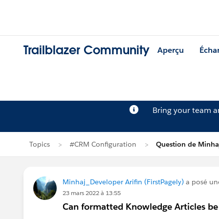
Trailblazer Community
Aperçu
Écha
Bring your team 
Topics
#CRM Configuration
Question de Minhaj
Minhaj_Developer Arifin (FirstPagely)
a posé un
23 mars 2022 à 13:55
Can formatted Knowledge Articles be