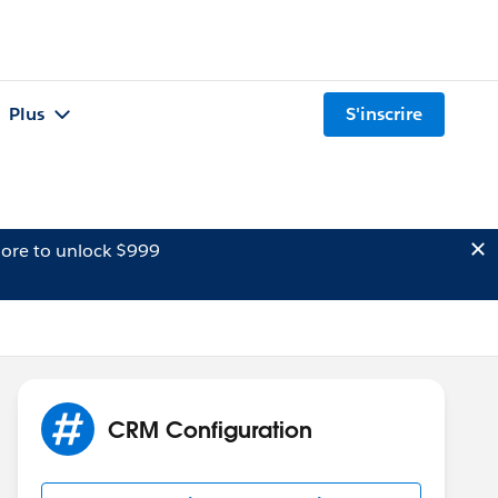
Plus
S'inscrire
ore to unlock $999
CRM Configuration