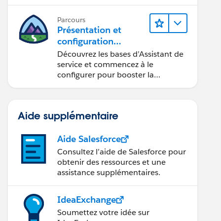
l’aide d’Einstein.
Parcours
Présentation et
configuration
d’Assistant de service
Découvrez les bases d’Assistant de
Agentforce
service et commencez à le
configurer pour booster la
résolution des requêtes.
Aide supplémentaire
Aide Salesforce
Consultez l’aide de Salesforce pour
obtenir des ressources et une
assistance supplémentaires.
IdeaExchange
Soumettez votre idée sur