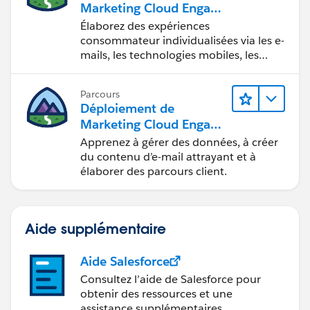
Marketing Cloud Engage
ment
Élaborez des expériences
consommateur individualisées via les e-
mails, les technologies mobiles, les
réseaux sociaux, la publicité et le Web
avec Marketing Cloud Engagement.
Parcours
Déploiement de
Marketing Cloud Engage
ment
Apprenez à gérer des données, à créer
du contenu d’e-mail attrayant et à
élaborer des parcours client.
Aide supplémentaire
Aide Salesforce
Consultez l’aide de Salesforce pour
obtenir des ressources et une
assistance supplémentaires.