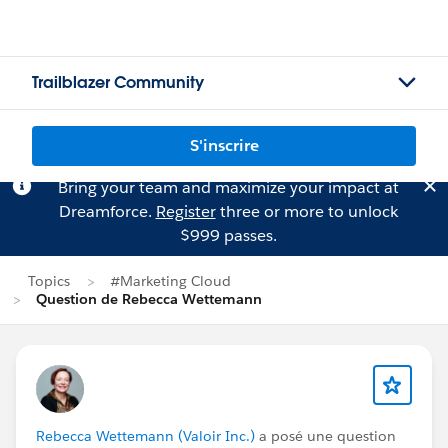
Trailblazer Community
S'inscrire
Bring your team and maximize your impact at
Dreamforce.
Register
three or more to unlock
$999 passes.
Topics
#Marketing Cloud
Question de Rebecca Wettemann
Rebecca Wettemann (Valoir Inc.)
a posé une question