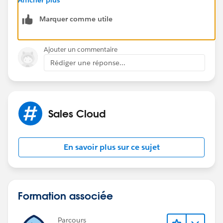
https://trailhead.salesforce.com/ja/trailblazer-
Marquer comme utile
community/feed/0D54S00000G2eyD
Ajouter un commentaire
Rédiger une réponse...
Sales Cloud
En savoir plus sur ce sujet
Formation associée
Parcours