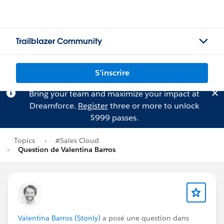
Trailblazer Community
S'inscrire
Bring your team and maximize your impact at
Dreamforce.
Register
three or more to unlock
$999 passes.
Topics
#Sales Cloud
Question de Valentina Barros
Valentina Barros (Stonly)
a posé une question dans