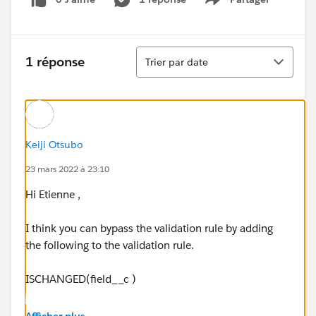
Show menu
Tri
1 réponse
Trier par date
Keiji Otsubo
23 mars 2022 à 23:10
Hi Etienne ,
I think you can bypass the validation rule by adding
the following to the validation rule.
ISCHANGED(field__c )
Validation rule exception
Afficher plus