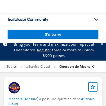
Trailblazer Community
S'inscrire
Bring your team and maximize your impact at
Dreamforce.
Register
three or more to unlock
$999 passes.
Topics
#Service Cloud
Question de Meena K
Meena K (Acrisure)
a posé une question dans
#Service
Cloud