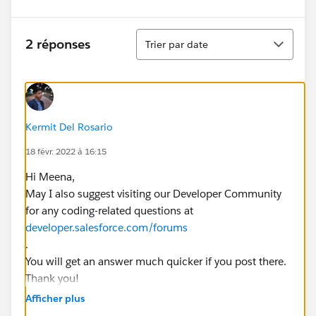
Tri
2 réponses
Trier par date
Kermit Del Rosario
18 févr. 2022 à 16:15
Hi Meena,
May I also suggest visiting our Developer Community
for any coding-related questions at
developer.salesforce.com/forums
.
You will get an answer much quicker if you post there.
Thank you!
Regards,
Afficher plus