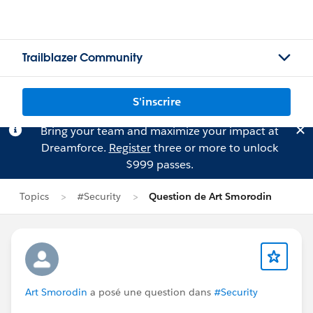
Trailblazer Community
S'inscrire
Bring your team and maximize your impact at
Dreamforce.
Register
three or more to unlock
$999 passes.
Topics
#Security
Question de Art Smorodin
Art Smorodin
a posé une question dans
#Security