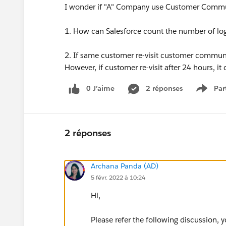
I wonder if "A" Company use Customer Commu
1. How can Salesforce count the number of log
2. If same customer re-visit customer communi
However, if customer re-visit after 24 hours, it c
0 J’aime
2 réponses
Par
Show 
2 réponses
Archana Panda (AD)
5 févr. 2022 à 10:24
Hi,
Please refer the following discussion,