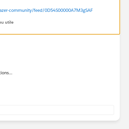
ailblazer-community/feed/0D54S00000A7M3gSAF
u utile
ions...