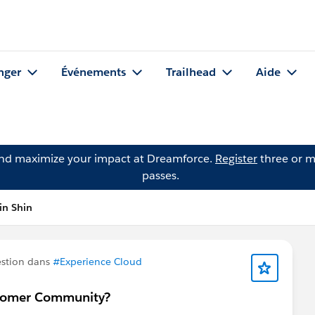
nger
Événements
Trailhead
Aide
and maximize your impact at Dreamforce.
Register
three or m
passes.
in Shin
stion dans
#Experience Cloud
ustomer Community?