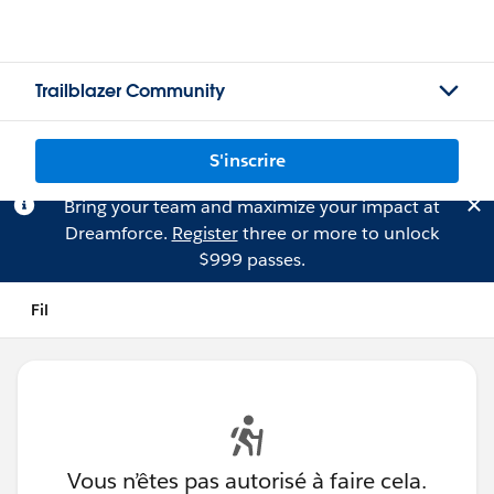
Trailblazer Community
S'inscrire
Bring your team and maximize your impact at
Dreamforce.
Register
three or more to unlock
$999 passes.
Fil
Vous n’êtes pas autorisé à faire cela.