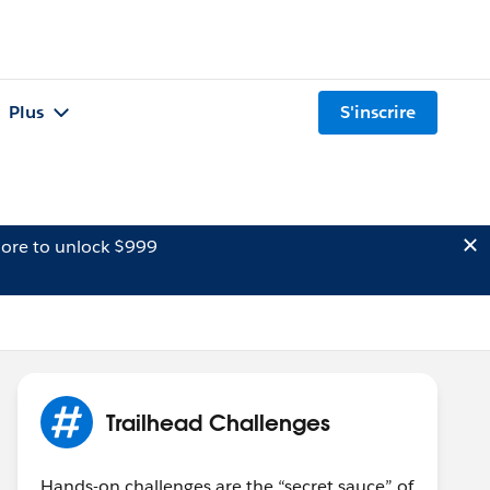
Plus
S'inscrire
ore to unlock $999
Trailhead Challenges
Hands-on challenges are the “secret sauce” of