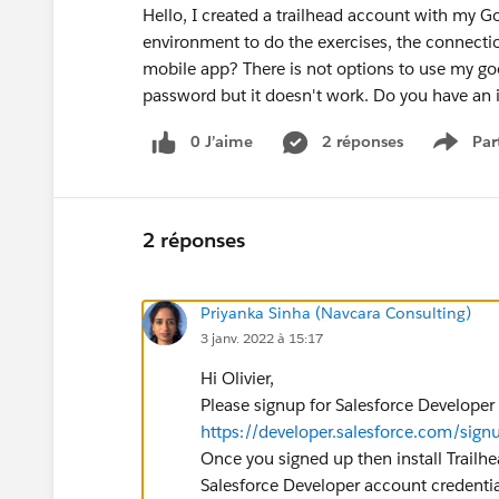
Hello, I created a trailhead account with my G
environment to do the exercises, the connectio
mobile app? There is not options to use my go
password but it doesn't work. Do you have an 
0 J’aime
2 réponses
Par
Show 
2 réponses
Priyanka Sinha (Navcara Consulting)
3 janv. 2022 à 15:17
Hi Olivier,
Please signup for Salesforce Developer a
https://developer.salesforce.com/sign
Once you signed up then install Trailh
Salesforce Developer account credentia