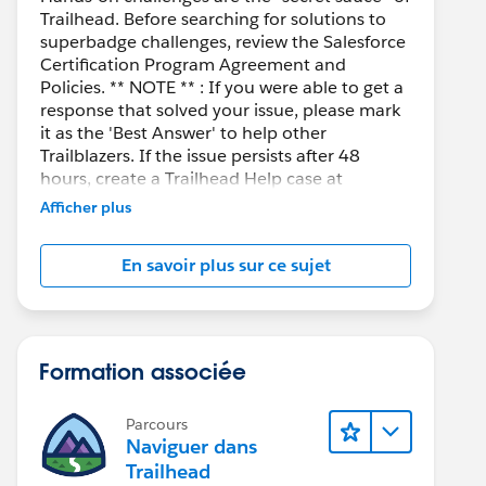
Trailhead. Before searching for solutions to
superbadge challenges, review the Salesforce
Certification Program Agreement and
Policies. ** NOTE ** : If you were able to get a
response that solved your issue, please mark
it as the 'Best Answer' to help other
Trailblazers. If the issue persists after 48
hours, create a Trailhead Help case at
https://help.salesforce.com/s/support
for
Afficher plus
further assistance.
En savoir plus sur ce sujet
Formation associée
Parcours
Naviguer dans
Trailhead