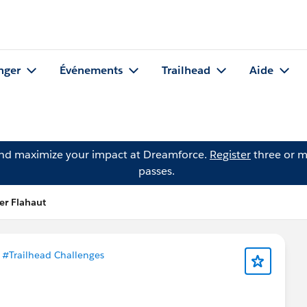
nger
Événements
Trailhead
Aide
and maximize your impact at Dreamforce.
Register
three or m
passes.
er Flahaut
s
#Trailhead Challenges